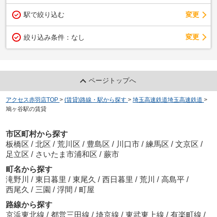
駅で絞り込む
変更
変更
絞り込み条件：
なし
ページトップへ
アクセス赤羽店TOP
>
(賃貸)路線・駅から探す
>
埼玉高速鉄道埼玉高速鉄道
>
鳩ヶ谷駅の賃貸
市区町村から探す
板橋区
/
北区
/
荒川区
/
豊島区
/
川口市
/
練馬区
/
文京区
/
足立区
/
さいたま市浦和区
/
蕨市
町名から探す
滝野川
/
東日暮里
/
東尾久
/
西日暮里
/
荒川
/
高島平
/
西尾久
/
三園
/
浮間
/
町屋
路線から探す
京浜東北線
/
都営三田線
/
埼京線
/
東武東上線
/
有楽町線
/