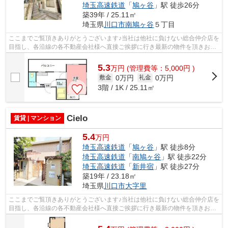
埼玉高速鉄道
「
鳩ヶ谷
」駅 徒歩26分
築39年 / 25.11㎡
埼玉県
川口市
南鳩ヶ谷
５丁目
ここまでご覧頂きありがとうございます♪当社は他社に負けない総合仲介店を
目指し、各沿線の各不動産会社様へ直接ご挨拶に行き最新の物件を頂きお客
様へ提供しております！最新の情報は...
5.3
万
円
(管理費等：5,000円 )
0万円
0万円
敷金
礼金
3階 / 1K / 25.11㎡
Cielo
賃貸 | マンション
5.4
万円
埼玉高速鉄道
「
鳩ヶ谷
」駅 徒歩8分
埼玉高速鉄道
「
南鳩ヶ谷
」駅 徒歩22分
埼玉高速鉄道
「
新井宿
」駅 徒歩27分
築19年 / 23.18㎡
埼玉県
川口市
大字里
ここまでご覧頂きありがとうございます♪当社は他社に負けない総合仲介店を
目指し、各沿線の各不動産会社様へ直接ご挨拶に行き最新の物件を頂きお客
様へ提供しております！最新の情報は...