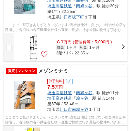
埼玉高速鉄道
「
新井宿
」駅 徒歩20分
埼玉高速鉄道
「
南鳩ヶ谷
」駅 徒歩20分
築1年 / 22.35㎡
埼玉県
川口市
坂下町
１丁目
ここまでご覧頂きありがとうございます♪当社は他社に負けない総合仲介店を
目指し、各沿線の各不動産会社様へ直接ご挨拶に行き最新の物件を頂きお客
様へ提供しております！最新の情報は...
7.1
万
円
(管理費等：5,000円 )
1ヶ月
1ヶ月
敷金
礼金
3階 / 1K / 22.35㎡
メゾンミナミ
賃貸 | マンション
仲手無料
礼0
7.5
万円
埼玉高速鉄道
「
南鳩ヶ谷
」駅 徒歩11分
埼玉高速鉄道
「
鳩ヶ谷
」駅 徒歩14分
築37年 / 53.46㎡
埼玉県
川口市
南鳩ヶ谷
１丁目
ここまでご覧頂きありがとうございます♪当社は他社に負けない総合仲介店を
目指し、各沿線の各不動産会社様へ直接ご挨拶に行き最新の物件を頂きお客
様へ提供しております！最新の情報は...