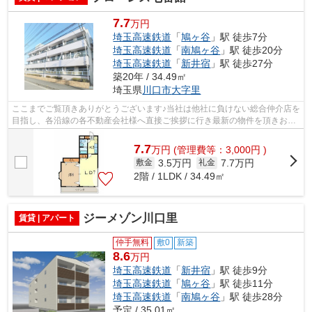
7.7
万円
埼玉高速鉄道
「
鳩ヶ谷
」駅 徒歩7分
埼玉高速鉄道
「
南鳩ヶ谷
」駅 徒歩20分
埼玉高速鉄道
「
新井宿
」駅 徒歩27分
築20年 / 34.49㎡
埼玉県
川口市
大字里
ここまでご覧頂きありがとうございます♪当社は他社に負けない総合仲介店を
目指し、各沿線の各不動産会社様へ直接ご挨拶に行き最新の物件を頂きお客
様へ提供しております！最新の情報は...
7.7
万
円
(管理費等：3,000円 )
3.5万円
7.7万円
敷金
礼金
2階 / 1LDK / 34.49㎡
ジーメゾン川口里
賃貸 | アパート
仲手無料
敷0
新築
8.6
万円
埼玉高速鉄道
「
新井宿
」駅 徒歩9分
埼玉高速鉄道
「
鳩ヶ谷
」駅 徒歩11分
埼玉高速鉄道
「
南鳩ヶ谷
」駅 徒歩28分
予定 / 35.01㎡