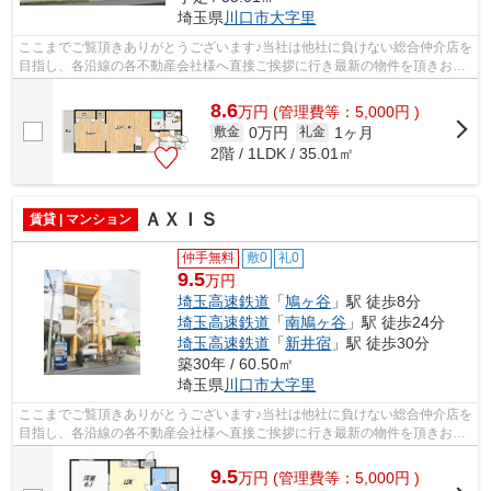
埼玉県
川口市
大字里
ここまでご覧頂きありがとうございます♪当社は他社に負けない総合仲介店を
目指し、各沿線の各不動産会社様へ直接ご挨拶に行き最新の物件を頂きお客
様へ提供しております！最新の情報は...
8.6
万
円
(管理費等：5,000円 )
0万円
1ヶ月
敷金
礼金
2階 / 1LDK / 35.01㎡
ＡＸＩＳ
賃貸 | マンション
仲手無料
敷0
礼0
9.5
万円
埼玉高速鉄道
「
鳩ヶ谷
」駅 徒歩8分
埼玉高速鉄道
「
南鳩ヶ谷
」駅 徒歩24分
埼玉高速鉄道
「
新井宿
」駅 徒歩30分
築30年 / 60.50㎡
埼玉県
川口市
大字里
ここまでご覧頂きありがとうございます♪当社は他社に負けない総合仲介店を
目指し、各沿線の各不動産会社様へ直接ご挨拶に行き最新の物件を頂きお客
様へ提供しております！最新の情報は...
9.5
万
円
(管理費等：5,000円 )