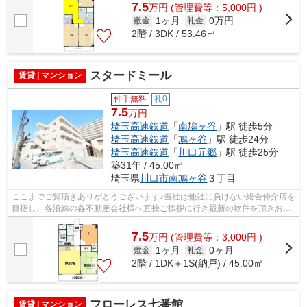
7.5
万
円
(管理費等：5,000円 )
1ヶ月
0万円
敷金
礼金
2階 / 3DK / 53.46㎡
スタードミール
賃貸 | マンション
仲手無料
礼0
7.5
万円
埼玉高速鉄道
「
南鳩ヶ谷
」駅 徒歩5分
埼玉高速鉄道
「
鳩ヶ谷
」駅 徒歩24分
埼玉高速鉄道
「
川口元郷
」駅 徒歩25分
築31年 / 45.00㎡
埼玉県
川口市
南鳩ヶ谷
３丁目
ここまでご覧頂きありがとうございます♪当社は他社に負けない総合仲介店を
目指し、各沿線の各不動産会社様へ直接ご挨拶に行き最新の物件を頂きお客
様へ提供しております！最新の情報は...
7.5
万
円
(管理費等：3,000円 )
1ヶ月
0ヶ月
敷金
礼金
2階 / 1DK＋1S(納戸) / 45.00㎡
フローレス七番館
賃貸 | マンション