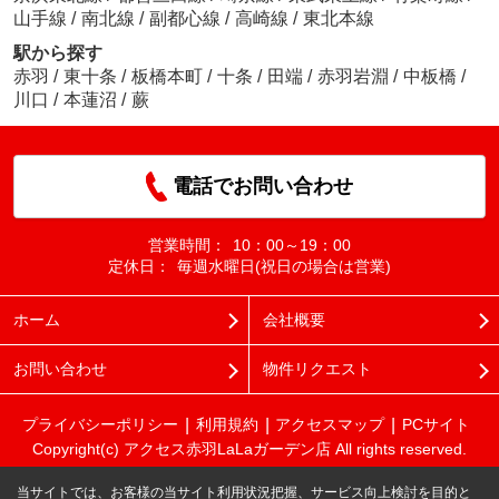
山手線
/
南北線
/
副都心線
/
高崎線
/
東北本線
駅から探す
赤羽
/
東十条
/
板橋本町
/
十条
/
田端
/
赤羽岩淵
/
中板橋
/
川口
/
本蓮沼
/
蕨
電話でお問い合わせ
営業時間：
10：00～19：00
定休日：
毎週水曜日(祝日の場合は営業)
ホーム
会社概要
お問い合わせ
物件リクエスト
プライバシーポリシー
利用規約
アクセスマップ
PCサイト
Copyright(c) アクセス赤羽LaLaガーデン店 All rights reserved.
当サイトでは、お客様の当サイト利用状況把握、サービス向上検討を目的と