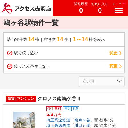
閲覧履歴
お気に入り
メニュー
0
0
鳩ヶ谷駅物件一覧
14
14
1～14
該当物件数
棟
空き数
件
棟を表示
駅で絞り込む
変更
変更
絞り込み条件：
なし
クロノス南鳩ケ谷Ⅱ
賃貸 | マンション
仲手無料
敷0
礼0
5.3
万円
埼玉高速鉄道
「
南鳩ヶ谷
」駅 徒歩8分
埼玉高速鉄道
「
川口元郷
」駅 徒歩21分