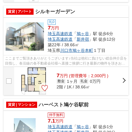
シルキーガーデン
賃貸 | アパート
礼0
7
万円
埼玉高速鉄道
「
鳩ヶ谷
」駅 徒歩6分
埼玉高速鉄道
「
新井宿
」駅 徒歩12分
築22年 / 38.66㎡
埼玉県
川口市
鳩ヶ谷本町
１丁目
ここまでご覧頂きありがとうございます♪当社は他社に負けない総合仲介店を
目指し、各沿線の各不動産会社様へ直接ご挨拶に行き最新の物件を頂きお客
様へ提供しております！最新の情報は...
7
万
円
(管理費等：2,000円 )
1ヶ月
0万円
敷金
礼金
2階 / 1K / 38.66㎡
ハーベスト鳩ケ谷駅前
賃貸 | マンション
仲手無料
7.1
万円
埼玉高速鉄道
「
鳩ヶ谷
」駅 徒歩1分