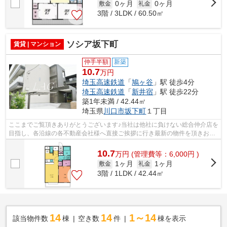
0ヶ月
0ヶ月
敷金
礼金
3階 / 3LDK / 60.50㎡
ソシア坂下町
賃貸 | マンション
仲手半額
新築
10.7
万円
埼玉高速鉄道
「
鳩ヶ谷
」駅 徒歩4分
埼玉高速鉄道
「
新井宿
」駅 徒歩22分
築1年未満 / 42.44㎡
埼玉県
川口市
坂下町
１丁目
ここまでご覧頂きありがとうございます♪当社は他社に負けない総合仲介店を
目指し、各沿線の各不動産会社様へ直接ご挨拶に行き最新の物件を頂きお客
様へ提供しております！最新の情報は...
10.7
万
円
(管理費等：6,000円 )
1ヶ月
1ヶ月
敷金
礼金
3階 / 1LDK / 42.44㎡
14
14
1～14
該当物件数
棟
空き数
件
棟を表示