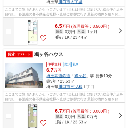
埼玉県
川口市
大字里
ここまでご覧頂きありがとうございます♪当社は他社に負けない総合仲介店を
目指し、各沿線の各不動産会社様へ直接ご挨拶に行き最新の物件を頂きお客
様へ提供しております！最新の情報は...
6.5
万
円
(管理費等：8,500円 )
0万円
1ヶ月
敷金
礼金
4階 / 1K / 23.44㎡
鳩ヶ谷ハウス
賃貸 | アパート
仲手無料
敷0
礼0
6.7
万円
埼玉高速鉄道
「
鳩ヶ谷
」駅 徒歩10分
築9年 / 23.53㎡
埼玉県
川口市
三ツ和
１丁目
ここまでご覧頂きありがとうございます♪当社は他社に負けない総合仲介店を
目指し、各沿線の各不動産会社様へ直接ご挨拶に行き最新の物件を頂きお客
様へ提供しております！最新の情報は...
6.7
万
円
(管理費等：3,000円 )
0万円
0万円
敷金
礼金
1階 / 1K / 23.53㎡