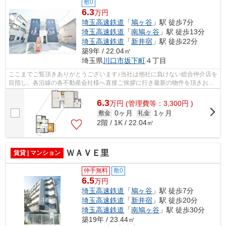
敷0
6.3
万円
埼玉高速鉄道
「
鳩ヶ谷
」駅 徒歩7分
埼玉高速鉄道
「
南鳩ヶ谷
」駅 徒歩13分
埼玉高速鉄道
「
新井宿
」駅 徒歩22分
築9年 / 22.04㎡
埼玉県
川口市
坂下町
４丁目
ここまでご覧頂きありがとうございます♪当社は他社に負けない総合仲介店を
目指し、各沿線の各不動産会社様へ直接ご挨拶に行き最新の物件を頂きお客
様へ提供しております！最新の情報は...
6.3
万
円
(管理費等：3,300円 )
0ヶ月
1ヶ月
敷金
礼金
2階 / 1K / 22.04㎡
ＷＡＶＥ里
賃貸 | マンション
仲手無料
敷0
6.5
万円
埼玉高速鉄道
「
鳩ヶ谷
」駅 徒歩7分
埼玉高速鉄道
「
新井宿
」駅 徒歩20分
埼玉高速鉄道
「
南鳩ヶ谷
」駅 徒歩30分
築19年 / 23.44㎡