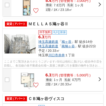
5.4
万
円
(管理費等：3,000円 )
7.8万円
1ヶ月
敷金
礼金
1階 / 1K / 23.18㎡
ＭＥＬＬＡＳ鳩ヶ谷Ⅱ
賃貸 | アパート
仲手無料
礼0
新築
6.3
万円
埼玉高速鉄道
「
鳩ヶ谷
」駅 徒歩14分
埼玉高速鉄道
「
南鳩ヶ谷
」駅 徒歩22分
予定 / 20.33㎡
埼玉県
川口市
赤井
１丁目
ここまでご覧頂きありがとうございます♪当社は他社に負けない総合仲介店を
目指し、各沿線の各不動産会社様へ直接ご挨拶に行き最新の物件を頂きお客
様へ提供しております！最新の情報は...
6.3
万
円
(管理費等：5,000円 )
1ヶ月
0万円
敷金
礼金
2階 / 1K / 20.33㎡
ＣＢ鳩ヶ谷ヴィスコ
賃貸 | アパート