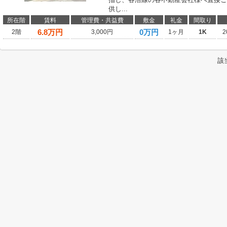
供し...
所在階
賃料
管理費・共益費
敷金
礼金
間取り
6.8
万円
0万円
2階
3,000円
1ヶ月
1K
2
該