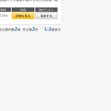
面積
詳細
検討リスト
0.16㎡
詳細を見る
追加する
2
2
1-2
当公開件数
棟 空き数
件
棟表示