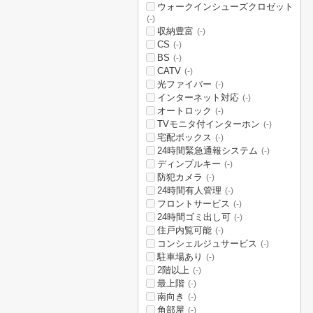
ウォークインシューズクロゼット
(-)
収納豊富
(-)
CS
(-)
BS
(-)
CATV
(-)
光ファイバー
(-)
インターネット対応
(-)
オートロック
(-)
TVモニタ付インターホン
(-)
宅配ボックス
(-)
24時間緊急通報システム
(-)
ディンプルキー
(-)
防犯カメラ
(-)
24時間有人管理
(-)
フロントサービス
(-)
24時間ゴミ出し可
(-)
住戸内覧可能
(-)
コンシェルジュサービス
(-)
駐車場あり
(-)
2階以上
(-)
最上階
(-)
南向き
(-)
角部屋
(-)