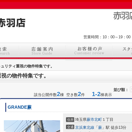
営業時間：10：00～19：
キュリティ重視の物件特集です。
重視の物件特集です。
並び順：
2
2
1-2
該当公開件数
棟 空き数
件
棟表示
GRANDE蕨
埼玉県
蕨市
北町
１丁目
住所
交通
京浜東北線
「
蕨
」駅 徒歩13分