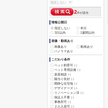
2
件が該当
情報公開日
指定しない
本日
3日以内
1週間以内
画像・動画あり
画像あり
動画あり
パノラマあり
こだわり条件
ペット飼育可
(-)
ペット専用設備
(-)
楽器相談
(-)
陽当り良好
(-)
閑静な住宅地
(-)
デザイナーズ
(-)
リノベーション済
(-)
保証人不要
(-)
事務所可
(-)
２人入居可
(-)