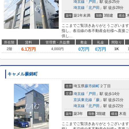
埼京線
「
戸田
」駅 徒歩25分
埼京線
「
北戸田
」駅 徒歩28分
築1年未満
3階建
築年
階数
構造
ここまでご覧頂きありがとうございます
指し、各沿線の各不動産会社様へ直接ご
供し...
所在階
賃料
管理費・共益費
敷金
礼金
間取り
6.1
万円
0万円
0万円
2階
4,000円
1K
キャメル蕨錦町
埼玉県
蕨市
錦町
２丁目
住所
交通
埼京線
「
戸田
」駅 徒歩14分
京浜東北線
「
蕨
」駅 徒歩21分
埼京線
「
北戸田
」駅 徒歩22分
築3年
3階建
木造
築年
階数
構造
ここまでご覧頂きありがとうございます
指し、各沿線の各不動産会社様へ直接ご