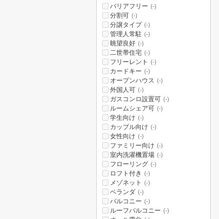
バリアフリー
(-)
分割可
(-)
分譲タイプ
(-)
管理人常駐
(-)
眺望良好
(-)
二世帯住宅
(-)
フリーレント
(-)
カードキー
(-)
オープンハウス
(-)
外国人可
(-)
ガスコンロ設置可
(-)
ルームシェア可
(-)
学生向け
(-)
カップル向け
(-)
女性向け
(-)
ファミリー向け
(-)
室内洗濯機置場
(-)
フローリング
(-)
ロフト付き
(-)
メゾネット
(-)
ベランダ
(-)
バルコニー
(-)
ルーフバルコニー
(-)