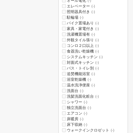
オール電化
(-)
エレベーター
(-)
照明器具付き
(-)
駐輪場
(-)
バイク置場あり
(-)
家具・家電付き
(-)
洗濯機置場有
(-)
外観タイル張り
(-)
コンロ２口以上
(-)
食器洗い乾燥機
(-)
システムキッチン
(-)
対面式キッチン
(-)
バス・トイレ別
(-)
追焚機能浴室
(-)
浴室乾燥機
(-)
温水洗浄便座
(-)
洗面台
(-)
洗髪洗面化粧台
(-)
シャワー
(-)
独立洗面台
(-)
エアコン
(-)
床暖房
(-)
床下収納
(-)
ウォークインクロゼット
(-)