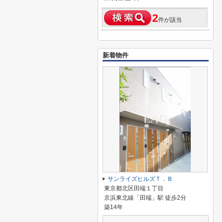
2
件が該当
新着物件
サンライズヒルズＴ．Ｂ
東京都北区田端１丁目
京浜東北線「田端」駅 徒歩2分
築14年