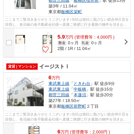
都営三田線
「
板橋区役所前
」駅 徒歩13分
築3年 / 11.04㎡
東京都
板橋区
栄町
ここまでご覧頂きありがとうございます♪当社は他社に負けない総合仲介店を
目指し、各沿線の各不動産会社様へ直接ご挨拶に行き最新の物件を頂きお客
様へ提供しております！最新の情報は...
5.9
万
円
(管理費等：4,000円 )
0ヶ月
0ヶ月
敷金
礼金
2階 / 1R / 11.04㎡
イージストⅠ
賃貸 | マンション
6
万円
東武東上線
「
ときわ台
」駅 徒歩9分
東武東上線
「
中板橋
」駅 徒歩15分
都営三田線
「
本蓮沼
」駅 徒歩20分
築27年 / 18.50㎡
東京都
板橋区
前野町
２丁目
ここまでご覧頂きありがとうございます♪当社は他社に負けない総合仲介店を
目指し、各沿線の各不動産会社様へ直接ご挨拶に行き最新の物件を頂きお客
様へ提供しております！最新の情報は...
6
万
円
(管理費等：2,000円 )