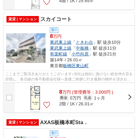
4階 / 1K / 25.65㎡
スカイコート
賃貸 | マンション
敷0
8
万円
東武東上線
「
ときわ台
」駅 徒歩10分
東武東上線
「
中板橋
」駅 徒歩11分
有楽町線
「
小竹向原
」駅 徒歩21分
築14年 / 26.01㎡
東京都
板橋区
東山町
ここまでご覧頂きありがとうございます♪当社は他社に負けない総合仲介店を
目指し、各沿線の各不動産会社様へ直接ご挨拶に行き最新の物件を頂きお客
様へ提供しております！最新の情報は...
8
万
円
(管理費等：3,000円 )
0万円
1ヶ月
敷金
礼金
2階 / 1K / 26.01㎡
AXAS板橋本町Sta．
賃貸 | マンション
敷0