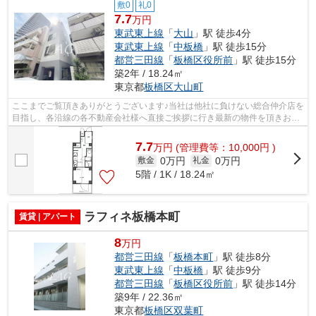
敷0
礼0
7.7
万円
東武東上線
「
大山
」駅 徒歩4分
東武東上線
「
中板橋
」駅 徒歩15分
都営三田線
「
板橋区役所前
」駅 徒歩15分
築2年 / 18.24㎡
東京都
板橋区
大山町
ここまでご覧頂きありがとうございます♪当社は他社に負けない総合仲介店を
目指し、各沿線の各不動産会社様へ直接ご挨拶に行き最新の物件を頂きお客
様へ提供しております！最新の情報は...
7.7
万
円
(管理費等：10,000円 )
0万円
0万円
敷金
礼金
5階 / 1K / 18.24㎡
ラフィネ板橋本町
賃貸 | アパート
8
万円
都営三田線
「
板橋本町
」駅 徒歩8分
東武東上線
「
中板橋
」駅 徒歩9分
都営三田線
「
板橋区役所前
」駅 徒歩14分
築9年 / 22.36㎡
東京都
板橋区
双葉町