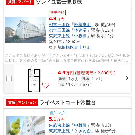
ソレイユ富士見Ｂ棟
賃貸 | アパート
仲手半額
4.9
万円
都営三田線
「
板橋本町
」駅 徒歩6分
都営三田線
「
本蓮沼
」駅 徒歩12分
東武東上線
「
中板橋
」駅 徒歩15分
築40年 / 13.52㎡
東京都
板橋区
富士見町
ここまでご覧頂きありがとうございます♪当社は他社に負けない総合仲介店を
目指し、各沿線の各不動産会社様へ直接ご挨拶に行き最新の物件を頂きお客
様へ提供しております！最新の情報は...
4.9
万
円
(管理費等：2,000円 )
1ヶ月
1ヶ月
敷金
礼金
1階 / 1K / 13.52㎡
ライベストコート常盤台
賃貸 | マンション
敷0
礼0
5.1
万円
東武東上線
「
中板橋
」駅 徒歩9分
東武東上線
「
ときわ台
」駅 徒歩9分