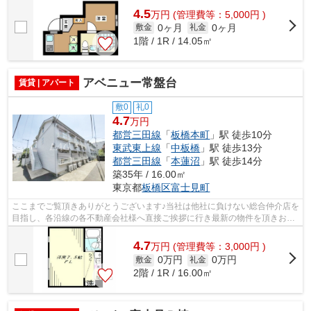
4.5
万
円
(管理費等：5,000円 )
0ヶ月
0ヶ月
敷金
礼金
1階 / 1R / 14.05㎡
アベニュー常盤台
賃貸 | アパート
敷0
礼0
4.7
万円
都営三田線
「
板橋本町
」駅 徒歩10分
東武東上線
「
中板橋
」駅 徒歩13分
都営三田線
「
本蓮沼
」駅 徒歩14分
築35年 / 16.00㎡
東京都
板橋区
富士見町
ここまでご覧頂きありがとうございます♪当社は他社に負けない総合仲介店を
目指し、各沿線の各不動産会社様へ直接ご挨拶に行き最新の物件を頂きお客
様へ提供しております！最新の情報は...
4.7
万
円
(管理費等：3,000円 )
0万円
0万円
敷金
礼金
2階 / 1R / 16.00㎡