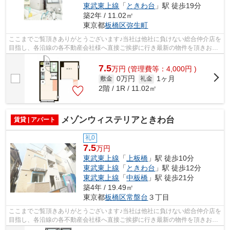
東武東上線
「
ときわ台
」駅 徒歩19分
築2年 / 11.02㎡
東京都
板橋区
弥生町
ここまでご覧頂きありがとうございます♪当社は他社に負けない総合仲介店を
目指し、各沿線の各不動産会社様へ直接ご挨拶に行き最新の物件を頂きお客
様へ提供しております！最新の情報は...
7.5
万
円
(管理費等：4,000円 )
0万円
1ヶ月
敷金
礼金
2階 / 1R / 11.02㎡
メゾンウィステリアときわ台
賃貸 | アパート
礼0
7.5
万円
東武東上線
「
上板橋
」駅 徒歩10分
東武東上線
「
ときわ台
」駅 徒歩12分
東武東上線
「
中板橋
」駅 徒歩21分
築4年 / 19.49㎡
東京都
板橋区
常盤台
３丁目
ここまでご覧頂きありがとうございます♪当社は他社に負けない総合仲介店を
目指し、各沿線の各不動産会社様へ直接ご挨拶に行き最新の物件を頂きお客
様へ提供しております！最新の情報は...