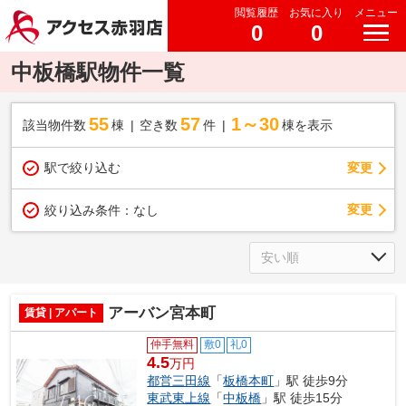
閲覧履歴
お気に入り
メニュー
0
0
中板橋駅物件一覧
55
57
1～30
該当物件数
棟
空き数
件
棟を表示
駅で絞り込む
変更
変更
絞り込み条件：
なし
アーバン宮本町
賃貸 | アパート
仲手無料
敷0
礼0
4.5
万円
都営三田線
「
板橋本町
」駅 徒歩9分
東武東上線
「
中板橋
」駅 徒歩15分