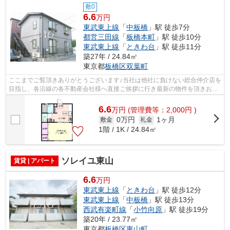
敷0
6.6
万円
東武東上線
「
中板橋
」駅 徒歩7分
都営三田線
「
板橋本町
」駅 徒歩10分
東武東上線
「
ときわ台
」駅 徒歩11分
築27年 / 24.84㎡
東京都
板橋区
双葉町
ここまでご覧頂きありがとうございます♪当社は他社に負けない総合仲介店を
目指し、各沿線の各不動産会社様へ直接ご挨拶に行き最新の物件を頂きお客
様へ提供しております！最新の情報は...
6.6
万
円
(管理費等：2,000円 )
0万円
1ヶ月
敷金
礼金
1階 / 1K / 24.84㎡
ソレイユ東山
賃貸 | アパート
6.6
万円
東武東上線
「
ときわ台
」駅 徒歩12分
東武東上線
「
中板橋
」駅 徒歩13分
西武有楽町線
「
小竹向原
」駅 徒歩19分
築20年 / 23.77㎡
東京都
板橋区
東山町