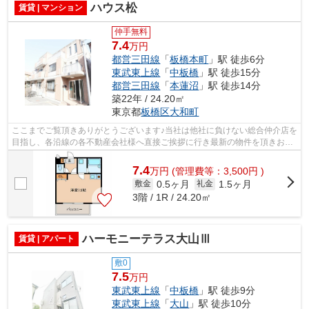
ハウス松
賃貸 | マンション
仲手無料
7.4
万円
都営三田線
「
板橋本町
」駅 徒歩6分
東武東上線
「
中板橋
」駅 徒歩15分
都営三田線
「
本蓮沼
」駅 徒歩14分
築22年 / 24.20㎡
東京都
板橋区
大和町
ここまでご覧頂きありがとうございます♪当社は他社に負けない総合仲介店を
目指し、各沿線の各不動産会社様へ直接ご挨拶に行き最新の物件を頂きお客
様へ提供しております！最新の情報は...
7.4
万
円
(管理費等：3,500円 )
0.5ヶ月
1.5ヶ月
敷金
礼金
3階 / 1R / 24.20㎡
ハーモニーテラス大山Ⅲ
賃貸 | アパート
敷0
7.5
万円
東武東上線
「
中板橋
」駅 徒歩9分
東武東上線
「
大山
」駅 徒歩10分