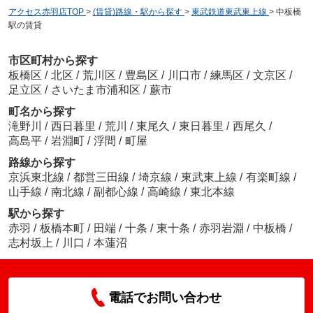
アクセス赤羽店TOP
>
(賃貸)路線・駅から探す
>
東武鉄道東武東上線
>
中板橋
駅の賃貸
市区町村から探す
板橋区
/
北区
/
荒川区
/
豊島区
/
川口市
/
練馬区
/
文京区
/
足立区
/
さいたま市浦和区
/
蕨市
町名から探す
滝野川
/
西日暮里
/
荒川
/
東尾久
/
東日暮里
/
西尾久
/
高島平
/
岩淵町
/
浮間
/
町屋
路線から探す
京浜東北線
/
都営三田線
/
埼京線
/
東武東上線
/
有楽町線
/
山手線
/
南北線
/
副都心線
/
高崎線
/
東北本線
駅から探す
赤羽
/
板橋本町
/
田端
/
十条
/
東十条
/
赤羽岩淵
/
中板橋
/
志村坂上
/
川口
/
本蓮沼
電話でお問い合わせ