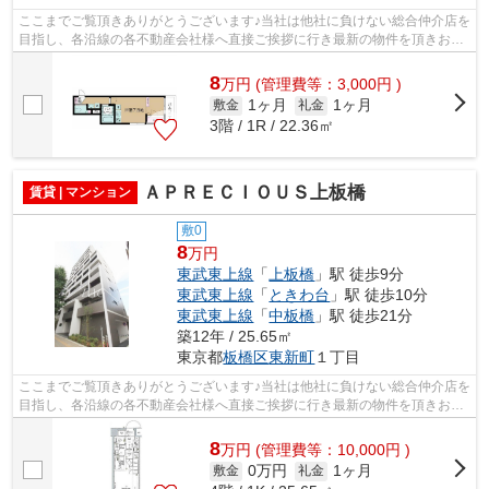
ここまでご覧頂きありがとうございます♪当社は他社に負けない総合仲介店を
目指し、各沿線の各不動産会社様へ直接ご挨拶に行き最新の物件を頂きお客
様へ提供しております！最新の情報は...
8
万
円
(管理費等：3,000円 )
1ヶ月
1ヶ月
敷金
礼金
3階 / 1R / 22.36㎡
ＡＰＲＥＣＩＯＵＳ上板橋
賃貸 | マンション
敷0
8
万円
東武東上線
「
上板橋
」駅 徒歩9分
東武東上線
「
ときわ台
」駅 徒歩10分
東武東上線
「
中板橋
」駅 徒歩21分
築12年 / 25.65㎡
東京都
板橋区
東新町
１丁目
ここまでご覧頂きありがとうございます♪当社は他社に負けない総合仲介店を
目指し、各沿線の各不動産会社様へ直接ご挨拶に行き最新の物件を頂きお客
様へ提供しております！最新の情報は...
8
万
円
(管理費等：10,000円 )
0万円
1ヶ月
敷金
礼金