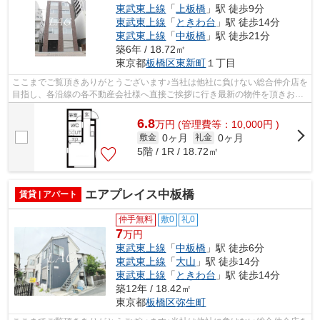
東武東上線
「
上板橋
」駅 徒歩9分
東武東上線
「
ときわ台
」駅 徒歩14分
東武東上線
「
中板橋
」駅 徒歩21分
築6年 / 18.72㎡
東京都
板橋区
東新町
１丁目
ここまでご覧頂きありがとうございます♪当社は他社に負けない総合仲介店を
目指し、各沿線の各不動産会社様へ直接ご挨拶に行き最新の物件を頂きお客
様へ提供しております！最新の情報は...
6.8
万
円
(管理費等：10,000円 )
0ヶ月
0ヶ月
敷金
礼金
5階 / 1R / 18.72㎡
エアプレイス中板橋
賃貸 | アパート
仲手無料
敷0
礼0
7
万円
東武東上線
「
中板橋
」駅 徒歩6分
東武東上線
「
大山
」駅 徒歩14分
東武東上線
「
ときわ台
」駅 徒歩14分
築12年 / 18.42㎡
東京都
板橋区
弥生町