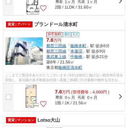
1ヶ月
1ヶ月
敷金
礼金
2階 / 1LDK / 31.60㎡
プランドール清水町
賃貸 | アパート
仲手無料
敷0
礼0
7.6
万円
都営三田線
「
板橋本町
」駅 徒歩6分
都営三田線
「
本蓮沼
」駅 徒歩9分
東武東上線
「
中板橋
」駅 徒歩21分
築8年 / 21.56㎡
東京都
板橋区
清水町
ここまでご覧頂きありがとうございます♪当社は他社に負けない総合仲介店を
目指し、各沿線の各不動産会社様へ直接ご挨拶に行き最新の物件を頂きお客
様へ提供しております！最新の情報は...
7.6
万
円
(管理費等：4,000円 )
0ヶ月
0ヶ月
敷金
礼金
1階 / 1K / 21.56㎡
Lotso大山
賃貸 | マンション