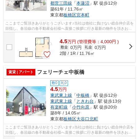
都営三田線
「
本蓮沼
」駅 徒歩12分
築61年 / 11.76㎡
東京都
板橋区
宮本町
ここまでご覧頂きありがとうございます♪当社は他社に負けない総合仲介店を
目指し、各沿線の各不動産会社様へ直接ご挨拶に行き最新の物件を頂きお客
様へ提供しております！最新の情報は...
4.5
万
円
(管理費等：4,000円 )
0万円
0万円
敷金
礼金
2階 / 1R / 11.76㎡
フェリーチェ中板橋
賃貸 | アパート
敷0
礼0
4.5
万円
東武東上線
「
中板橋
」駅 徒歩12分
東武東上線
「
ときわ台
」駅 徒歩13分
有楽町線
「
小竹向原
」駅 徒歩20分
築8年 / 14.05㎡
東京都
板橋区
大谷口北町
ここまでご覧頂きありがとうございます♪当社は他社に負けない総合仲介店を
目指し、各沿線の各不動産会社様へ直接ご挨拶に行き最新の物件を頂きお客
様へ提供しております！最新の情報は...