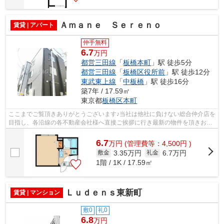
Ａｍａｎｅ Ｓｅｒｅｎｏ
賃貸 | アパート
仲手無料
6.7
万円
都営三田線
「
板橋本町
」駅 徒歩5分
都営三田線
「
板橋区役所前
」駅 徒歩12分
東武東上線
「
中板橋
」駅 徒歩16分
築7年 / 17.59㎡
東京都
板橋区
本町
ここまでご覧頂きありがとうございます♪当社は他社に負けない総合仲介店を
目指し、各沿線の各不動産会社様へ直接ご挨拶に行き最新の物件を頂きお客
様へ提供しております！最新の情報は...
6.7
万
円
(管理費等：4,500円 )
3.35万円
6.7万円
敷金
礼金
1階 / 1K / 17.59㎡
Ｌｕｄｅｎｓ東新町
賃貸 | マンション
敷0
礼0
6.8
万円