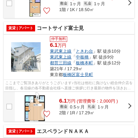
1ヶ月
1ヶ月
敷金
礼金
1階 / 1K / 18.50㎡
コートサイド富士見
賃貸 | アパート
仲手無料
6.1
万円
東武東上線
「
ときわ台
」駅 徒歩10分
東武東上線
「
中板橋
」駅 徒歩9分
都営三田線
「
板橋本町
」駅 徒歩12分
築21年 / 17.29㎡
東京都
板橋区
富士見町
ここまでご覧頂きありがとうございます♪当社は他社に負けない総合仲介店を
目指し、各沿線の各不動産会社様へ直接ご挨拶に行き最新の物件を頂きお客
様へ提供しております！最新の情報は...
6.1
万
円
(管理費等：2,000円 )
0.5ヶ月
1ヶ月
敷金
礼金
2階 / 1R / 17.29㎡
エスペランドＮＡＫＡ
賃貸 | アパート