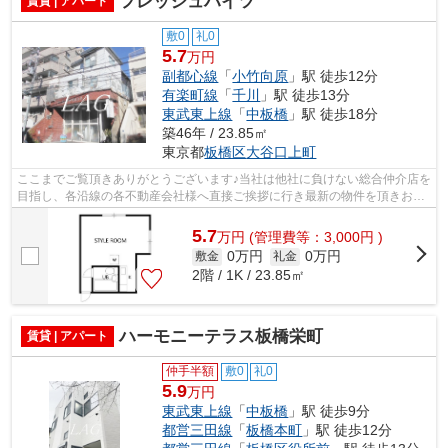
フレッシュハイツ
賃貸 | アパート
敷0
礼0
5.7
万円
副都心線
「
小竹向原
」駅 徒歩12分
有楽町線
「
千川
」駅 徒歩13分
東武東上線
「
中板橋
」駅 徒歩18分
築46年 / 23.85㎡
東京都
板橋区
大谷口上町
ここまでご覧頂きありがとうございます♪当社は他社に負けない総合仲介店を
目指し、各沿線の各不動産会社様へ直接ご挨拶に行き最新の物件を頂きお客
様へ提供しております！最新の情報は...
5.7
万
円
(管理費等：3,000円 )
0万円
0万円
敷金
礼金
2階 / 1K / 23.85㎡
ハーモニーテラス板橋栄町
賃貸 | アパート
仲手半額
敷0
礼0
5.9
万円
東武東上線
「
中板橋
」駅 徒歩9分
都営三田線
「
板橋本町
」駅 徒歩12分