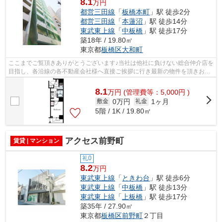
8.1
万円
都営三田線
「
板橋本町
」駅 徒歩2分
都営三田線
「
本蓮沼
」駅 徒歩14分
東武東上線
「
中板橋
」駅 徒歩17分
築18年 / 19.80㎡
東京都
板橋区
大和町
ここまでご覧頂きありがとうございます♪当社は他社に負けない総合仲介店を
目指し、各沿線の各不動産会社様へ直接ご挨拶に行き最新の物件を頂きお客
様へ提供しております！最新の情報は...
8.1
万
円
(管理費等：5,000円 )
0万円
1ヶ月
敷金
礼金
5階 / 1K / 19.80㎡
アクセス前野町
賃貸 | マンション
礼0
8.2
万円
東武東上線
「
ときわ台
」駅 徒歩6分
東武東上線
「
中板橋
」駅 徒歩13分
東武東上線
「
上板橋
」駅 徒歩17分
築35年 / 27.90㎡
東京都
板橋区
前野町
２丁目