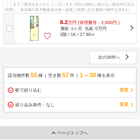
ここまでご覧頂きありがとうございます♪当社は他社に負けない総合仲介店を
目指し、各沿線の各不動産会社様へ直接ご挨拶に行き最新の物件を頂きお客
様へ提供しております！最新の情報は...
8.2
万
円
(管理費等：2,000円 )
1ヶ月
0万円
敷金
礼金
3階 / 1K / 27.90㎡
次の30件へ
55
57
1～30
該当物件数
棟
空き数
件
棟を表示
駅で絞り込む
変更
変更
絞り込み条件：
なし
ページトップへ