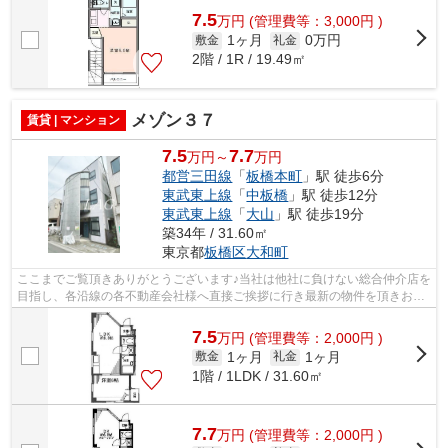
7.5
万
円
(管理費等：3,000円 )
1ヶ月
0万円
敷金
礼金
2階 / 1R / 19.49㎡
メゾン３７
賃貸 | マンション
7.5
7.7
万円～
万円
都営三田線
「
板橋本町
」駅 徒歩6分
東武東上線
「
中板橋
」駅 徒歩12分
東武東上線
「
大山
」駅 徒歩19分
築34年 / 31.60㎡
東京都
板橋区
大和町
ここまでご覧頂きありがとうございます♪当社は他社に負けない総合仲介店を
目指し、各沿線の各不動産会社様へ直接ご挨拶に行き最新の物件を頂きお客
様へ提供しております！最新の情報は...
7.5
万
円
(管理費等：2,000円 )
1ヶ月
1ヶ月
敷金
礼金
1階 / 1LDK / 31.60㎡
7.7
万
円
(管理費等：2,000円 )