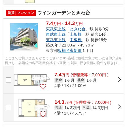
ウインガーデンときわ台
賃貸 | マンション
7.4
14.3
万円～
万円
東武東上線
「
ときわ台
」駅 徒歩9分
東武東上線
「
上板橋
」駅 徒歩14分
東武東上線
「
中板橋
」駅 徒歩19分
築26年 / 21.00㎡～45.79㎡
東京都
板橋区
東新町
１丁目
ここまでご覧頂きありがとうございます♪当社は他社に負けない総合仲介店を
目指し、各沿線の各不動産会社様へ直接ご挨拶に行き最新の物件を頂きお客
様へ提供しております！最新の情報は...
7.4
万
円
(管理費等：7,000円 )
1ヶ月
1ヶ月
敷金
礼金
4階 / 1K / 21.00㎡
14.3
万
円
(管理費等：7,000円 )
14.3万円
14.3万円
敷金
礼金
4階 / 2K / 45.79㎡