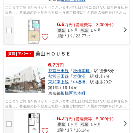
ここまでご覧頂きありがとうございます♪当社は他社に負けない総合仲介店を
目指し、各沿線の各不動産会社様へ直接ご挨拶に行き最新の物件を頂きお客
様へ提供しております！最新の情報は...
6.6
万
円
(管理費等：3,000円 )
1ヶ月
1ヶ月
敷金
礼金
1階 / 1K / 23.77㎡
美山ＨＯＵＳＥ
賃貸 | アパート
6.7
万円
都営三田線
「
板橋本町
」駅 徒歩5分
都営三田線
「
本蓮沼
」駅 徒歩7分
東武東上線
「
中板橋
」駅 徒歩20分
築1年 / 16.14㎡
東京都
板橋区
宮本町
ここまでご覧頂きありがとうございます♪当社は他社に負けない総合仲介店を
目指し、各沿線の各不動産会社様へ直接ご挨拶に行き最新の物件を頂きお客
様へ提供しております！最新の情報は...
6.7
万
円
(管理費等：5,000円 )
1ヶ月
1ヶ月
敷金
礼金
1階 / 1R / 16.14㎡