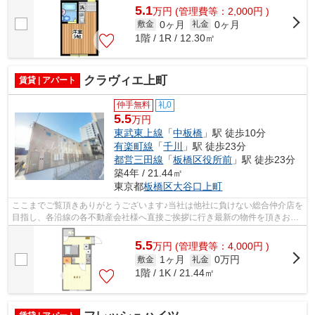
5.1
万
円
(管理費等：2,000円 )
0ヶ月
0ヶ月
敷金
礼金
1階 / 1R / 12.30㎡
クラヴィエ上町
賃貸 | アパート
仲手無料
礼0
5.5
万円
東武東上線
「
中板橋
」駅 徒歩10分
有楽町線
「
千川
」駅 徒歩23分
都営三田線
「
板橋区役所前
」駅 徒歩23分
築4年 / 21.44㎡
東京都
板橋区
大谷口上町
ここまでご覧頂きありがとうございます♪当社は他社に負けない総合仲介店を
目指し、各沿線の各不動産会社様へ直接ご挨拶に行き最新の物件を頂きお客
様へ提供しております！最新の情報は...
5.5
万
円
(管理費等：4,000円 )
1ヶ月
0万円
敷金
礼金
1階 / 1K / 21.44㎡