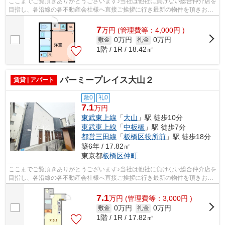
ここまでご覧頂きありがとうございます♪当社は他社に負けない総合仲介店を
目指し、各沿線の各不動産会社様へ直接ご挨拶に行き最新の物件を頂きお客
様へ提供しております！最新の情報は...
7
万
円
(管理費等：4,000円 )
0万円
0万円
敷金
礼金
1階 / 1R / 18.42㎡
バーミープレイス大山２
賃貸 | アパート
敷0
礼0
7.1
万円
東武東上線
「
大山
」駅 徒歩10分
東武東上線
「
中板橋
」駅 徒歩7分
都営三田線
「
板橋区役所前
」駅 徒歩18分
築6年 / 17.82㎡
東京都
板橋区
仲町
ここまでご覧頂きありがとうございます♪当社は他社に負けない総合仲介店を
目指し、各沿線の各不動産会社様へ直接ご挨拶に行き最新の物件を頂きお客
様へ提供しております！最新の情報は...
7.1
万
円
(管理費等：3,000円 )
0万円
0万円
敷金
礼金
1階 / 1R / 17.82㎡