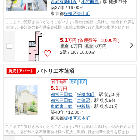
西武有楽町線
「
小竹向原
」駅 徒歩21分
築37年 / 16.00㎡
東京都
板橋区
東山町
ここまでご覧頂きありがとうございます♪当社は他社に負けない総合仲介店を
目指し、各沿線の各不動産会社様へ直接ご挨拶に行き最新の物件を頂きお客
様へ提供しております！最新の情報は...
5.1
万
円
(管理費等：3,000円 )
0万円
0万円
敷金
礼金
2階 / 1K / 16.00㎡
パトリエ本蓮沼
賃貸 | アパート
仲手無料
敷0
礼0
5.1
万円
都営三田線
「
板橋本町
」駅 徒歩8分
都営三田線
「
本蓮沼
」駅 徒歩6分
東武東上線
「
中板橋
」駅 徒歩21分
築40年 / 12.30㎡
東京都
板橋区
宮本町
ここまでご覧頂きありがとうございます♪当社は他社に負けない総合仲介店を
目指し、各沿線の各不動産会社様へ直接ご挨拶に行き最新の物件を頂きお客
様へ提供しております！最新の情報は...