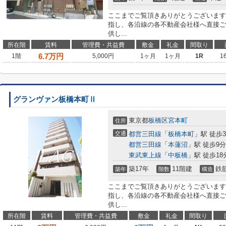
ここまでご覧頂きありがとうございます
指し、各沿線の各不動産会社様へ直接ご
供し...
所在階
賃料
管理費・共益費
敷金
礼金
間取り
6.7
万円
1階
5,000円
1ヶ月
1ヶ月
1R
1
グランヴァン板橋本町Ⅱ
東京都
板橋区
宮本町
住所
交通
都営三田線
「
板橋本町
」駅 徒歩
都営三田線
「
本蓮沼
」駅 徒歩9分
東武東上線
「
中板橋
」駅 徒歩18
築17年
11階建
鉄
築年
階数
構造
ここまでご覧頂きありがとうございます
指し、各沿線の各不動産会社様へ直接ご
供し...
所在階
賃料
管理費・共益費
敷金
礼金
間取り