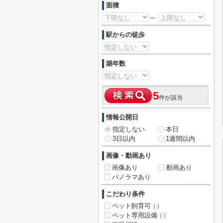
面積
～
駅からの徒歩
築年数
5
件が該当
情報公開日
指定しない
本日
3日以内
1週間以内
画像・動画あり
画像あり
動画あり
パノラマあり
こだわり条件
ペット飼育可
(-)
ペット専用設備
(-)