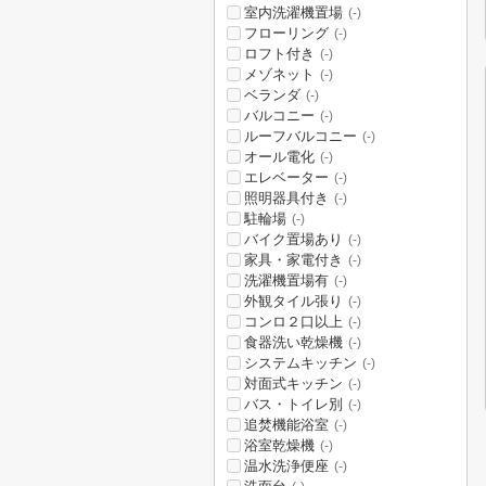
室内洗濯機置場
(-)
フローリング
(-)
ロフト付き
(-)
メゾネット
(-)
ベランダ
(-)
バルコニー
(-)
ルーフバルコニー
(-)
オール電化
(-)
エレベーター
(-)
照明器具付き
(-)
駐輪場
(-)
バイク置場あり
(-)
家具・家電付き
(-)
洗濯機置場有
(-)
外観タイル張り
(-)
コンロ２口以上
(-)
食器洗い乾燥機
(-)
システムキッチン
(-)
対面式キッチン
(-)
バス・トイレ別
(-)
追焚機能浴室
(-)
浴室乾燥機
(-)
温水洗浄便座
(-)