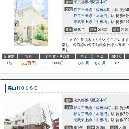
東京都
板橋区
宮本町
住所
交通
都営三田線
「
板橋本町
」駅 徒歩
都営三田線
「
本蓮沼
」駅 徒歩6分
東武東上線
「
中板橋
」駅 徒歩21
築40年
2階建
木造
築年
階数
構造
ここまでご覧頂きありがとうございます
指し、各沿線の各不動産会社様へ直接ご
供し...
所在階
賃料
管理費・共益費
敷金
礼金
間取り
5.1
万円
0ヶ月
0ヶ月
1階
2,000円
1R
美山ＨＯＵＳＥ
東京都
板橋区
宮本町
住所
交通
都営三田線
「
板橋本町
」駅 徒歩
都営三田線
「
本蓮沼
」駅 徒歩7分
東武東上線
「
中板橋
」駅 徒歩20
築1年
3階建
木造
築年
階数
構造