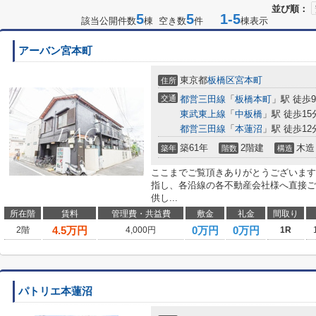
並び順：
5
5
1-5
該当公開件数
棟 空き数
件
棟表示
アーバン宮本町
東京都
板橋区
宮本町
住所
交通
都営三田線
「
板橋本町
」駅 徒歩
東武東上線
「
中板橋
」駅 徒歩15
都営三田線
「
本蓮沼
」駅 徒歩12
築61年
2階建
木造
築年
階数
構造
ここまでご覧頂きありがとうございます
指し、各沿線の各不動産会社様へ直接ご
供し...
所在階
賃料
管理費・共益費
敷金
礼金
間取り
4.5
万円
0万円
0万円
2階
4,000円
1R
パトリエ本蓮沼