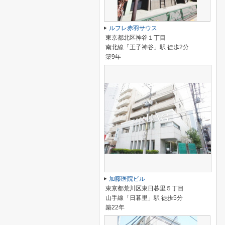
ルフレ赤羽サウス
東京都北区神谷１丁目
南北線「王子神谷」駅 徒歩2分
築9年
加藤医院ビル
東京都荒川区東日暮里５丁目
山手線「日暮里」駅 徒歩5分
築22年