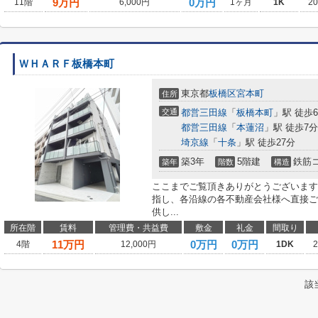
9
万円
0万円
11階
6,000円
1ヶ月
1K
2
ＷＨＡＲＦ板橋本町
東京都
板橋区
宮本町
住所
交通
都営三田線
「
板橋本町
」駅 徒歩
都営三田線
「
本蓮沼
」駅 徒歩7分
埼京線
「
十条
」駅 徒歩27分
築3年
5階建
鉄筋
築年
階数
構造
ここまでご覧頂きありがとうございます
指し、各沿線の各不動産会社様へ直接ご
供し...
所在階
賃料
管理費・共益費
敷金
礼金
間取り
11
万円
0万円
0万円
4階
12,000円
1DK
該