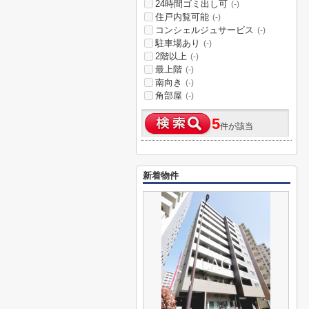
24時間ゴミ出し可
(-)
住戸内覧可能
(-)
コンシェルジュサービス
(-)
駐車場あり
(-)
2階以上
(-)
最上階
(-)
南向き
(-)
角部屋
(-)
5
件が該当
新着物件