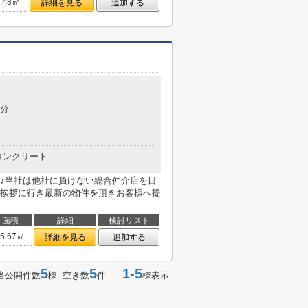
0.48㎡
詳細を見る
追加する
6分
コンクリート
♪当社は他社に負けない総合仲介店を目
挨拶に行き最新の物件を頂きお客様へ提
面積
詳細
検討リスト
25.67㎡
詳細を見る
追加する
5
5
1-5
当公開件数
棟 空き数
件
棟表示