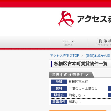
アクセス赤羽店TOP
>
(賃貸)地域から探
板橋区宮本町賃貸物件一覧
地域
板橋区宮本町
賃料
下限なし～上限なし
駅徒歩
指定しない
設備条件
指定なし