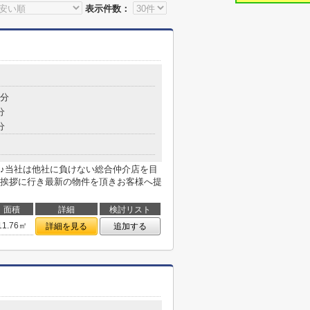
表示件数：
9分
分
分
♪当社は他社に負けない総合仲介店を目
挨拶に行き最新の物件を頂きお客様へ提
面積
詳細
検討リスト
11.76㎡
詳細を見る
追加する