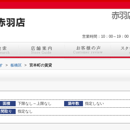
営業時間：10：00～19：
す
>
板橋区
>
宮本町の賃貸
面積
下限なし～上限なし
築年数
指定しない
間取り
指定なし