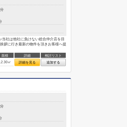
8分
分
♪当社は他社に負けない総合仲介店を目
挨拶に行き最新の物件を頂きお客様へ提
面積
詳細
検討リスト
12.30㎡
詳細を見る
追加する
5分
分