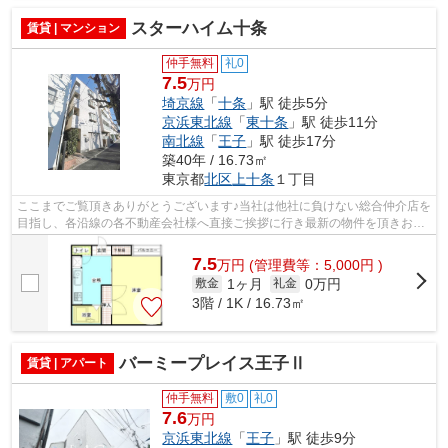
スターハイム十条
賃貸 | マンション
仲手無料
礼0
7.5
万円
埼京線
「
十条
」駅 徒歩5分
京浜東北線
「
東十条
」駅 徒歩11分
南北線
「
王子
」駅 徒歩17分
築40年 / 16.73㎡
東京都
北区
上十条
１丁目
ここまでご覧頂きありがとうございます♪当社は他社に負けない総合仲介店を
目指し、各沿線の各不動産会社様へ直接ご挨拶に行き最新の物件を頂きお客
様へ提供しております！最新の情報は...
7.5
万
円
(管理費等：5,000円 )
1ヶ月
0万円
敷金
礼金
3階 / 1K / 16.73㎡
バーミープレイス王子Ⅱ
賃貸 | アパート
仲手無料
敷0
礼0
7.6
万円
京浜東北線
「
王子
」駅 徒歩9分