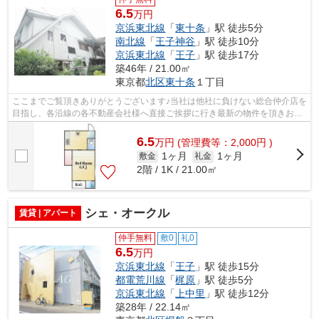
6.5
万円
京浜東北線
「
東十条
」駅 徒歩5分
南北線
「
王子神谷
」駅 徒歩10分
京浜東北線
「
王子
」駅 徒歩17分
築46年 / 21.00㎡
東京都
北区
東十条
１丁目
ここまでご覧頂きありがとうございます♪当社は他社に負けない総合仲介店を
目指し、各沿線の各不動産会社様へ直接ご挨拶に行き最新の物件を頂きお客
様へ提供しております！最新の情報は...
6.5
万
円
(管理費等：2,000円 )
1ヶ月
1ヶ月
敷金
礼金
2階 / 1K / 21.00㎡
シェ・オークル
賃貸 | アパート
仲手無料
敷0
礼0
6.5
万円
京浜東北線
「
王子
」駅 徒歩15分
都電荒川線
「
梶原
」駅 徒歩5分
京浜東北線
「
上中里
」駅 徒歩12分
築28年 / 22.14㎡