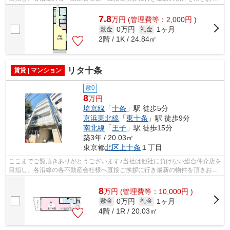
様へ提供しております！最新の情報は...
7.8
万
円
(管理費等：2,000円 )
0万円
1ヶ月
敷金
礼金
2階 / 1K / 24.84㎡
リタ十条
賃貸 | マンション
敷0
8
万円
埼京線
「
十条
」駅 徒歩5分
京浜東北線
「
東十条
」駅 徒歩9分
南北線
「
王子
」駅 徒歩15分
築3年 / 20.03㎡
東京都
北区
上十条
１丁目
ここまでご覧頂きありがとうございます♪当社は他社に負けない総合仲介店を
目指し、各沿線の各不動産会社様へ直接ご挨拶に行き最新の物件を頂きお客
様へ提供しております！最新の情報は...
8
万
円
(管理費等：10,000円 )
0万円
1ヶ月
敷金
礼金
4階 / 1R / 20.03㎡