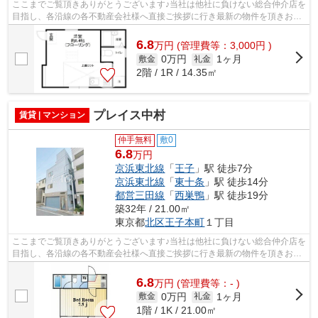
ここまでご覧頂きありがとうございます♪当社は他社に負けない総合仲介店を
目指し、各沿線の各不動産会社様へ直接ご挨拶に行き最新の物件を頂きお客
様へ提供しております！最新の情報は...
6.8
万
円
(管理費等：3,000円 )
0万円
1ヶ月
敷金
礼金
2階 / 1R / 14.35㎡
プレイス中村
賃貸 | マンション
仲手無料
敷0
6.8
万円
京浜東北線
「
王子
」駅 徒歩7分
京浜東北線
「
東十条
」駅 徒歩14分
都営三田線
「
西巣鴨
」駅 徒歩19分
築32年 / 21.00㎡
東京都
北区
王子本町
１丁目
ここまでご覧頂きありがとうございます♪当社は他社に負けない総合仲介店を
目指し、各沿線の各不動産会社様へ直接ご挨拶に行き最新の物件を頂きお客
様へ提供しております！最新の情報は...
6.8
万
円
(管理費等：- )
0万円
1ヶ月
敷金
礼金
1階 / 1K / 21.00㎡