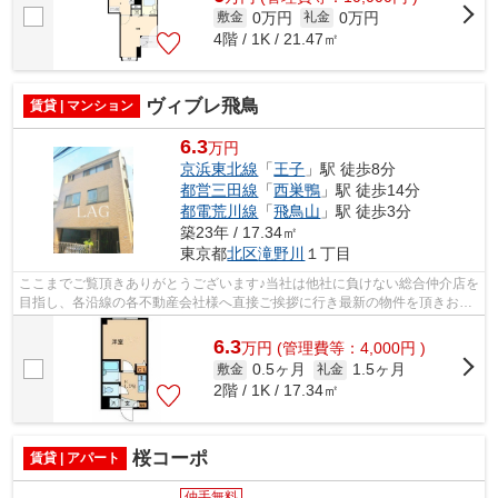
0万円
0万円
敷金
礼金
4階 / 1K / 21.47㎡
ヴィブレ飛鳥
賃貸 | マンション
6.3
万円
京浜東北線
「
王子
」駅 徒歩8分
都営三田線
「
西巣鴨
」駅 徒歩14分
都電荒川線
「
飛鳥山
」駅 徒歩3分
築23年 / 17.34㎡
東京都
北区
滝野川
１丁目
ここまでご覧頂きありがとうございます♪当社は他社に負けない総合仲介店を
目指し、各沿線の各不動産会社様へ直接ご挨拶に行き最新の物件を頂きお客
様へ提供しております！最新の情報は...
6.3
万
円
(管理費等：4,000円 )
0.5ヶ月
1.5ヶ月
敷金
礼金
2階 / 1K / 17.34㎡
桜コーポ
賃貸 | アパート
仲手無料