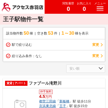
閲覧履歴
お気に入り
メニュー
0
0
王子駅物件一覧
50
53
1～30
該当物件数
棟
空き数
件
棟を表示
駅で絞り込む
変更
変更
絞り込み条件：
なし
ファブール滝野川
賃貸 | アパート
仲手無料
4.5
万円
都営三田線
「
新板橋
」駅 徒歩11分
京浜東北線
「
王子
」駅 徒歩15分