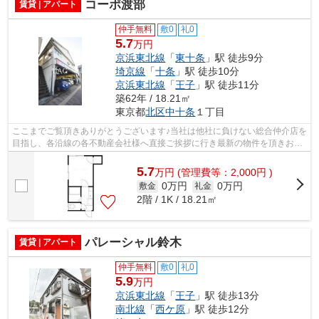
コーポ渡部
賃貸 | アパート
仲手無料
敷0
礼0
5.7
万円
京浜東北線
「
東十条
」駅 徒歩9分
埼京線
「
十条
」駅 徒歩10分
京浜東北線
「
王子
」駅 徒歩11分
築62年 / 18.21㎡
東京都
北区
中十条
１丁目
ここまでご覧頂きありがとうございます♪当社は他社に負けない総合仲介店を
目指し、各沿線の各不動産会社様へ直接ご挨拶に行き最新の物件を頂きお客
様へ提供しております！最新の情報は...
5.7
万
円
(管理費等：2,000円 )
0万円
0万円
敷金
礼金
2階 / 1K / 18.21㎡
パレーシャル鈴木
賃貸 | アパート
仲手無料
敷0
礼0
5.9
万円
京浜東北線
「
王子
」駅 徒歩13分
南北線
「
西ケ原
」駅 徒歩12分