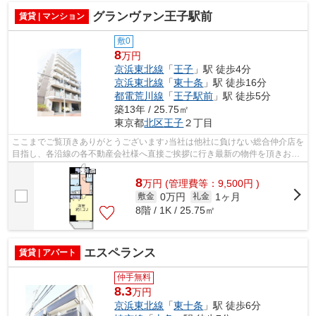
グランヴァン王子駅前
賃貸 | マンション
敷0
8
万円
京浜東北線
「
王子
」駅 徒歩4分
京浜東北線
「
東十条
」駅 徒歩16分
都電荒川線
「
王子駅前
」駅 徒歩5分
築13年 / 25.75㎡
東京都
北区
王子
２丁目
ここまでご覧頂きありがとうございます♪当社は他社に負けない総合仲介店を
目指し、各沿線の各不動産会社様へ直接ご挨拶に行き最新の物件を頂きお客
様へ提供しております！最新の情報は...
8
万
円
(管理費等：9,500円 )
0万円
1ヶ月
敷金
礼金
8階 / 1K / 25.75㎡
エスペランス
賃貸 | アパート
仲手無料
8.3
万円
京浜東北線
「
東十条
」駅 徒歩6分