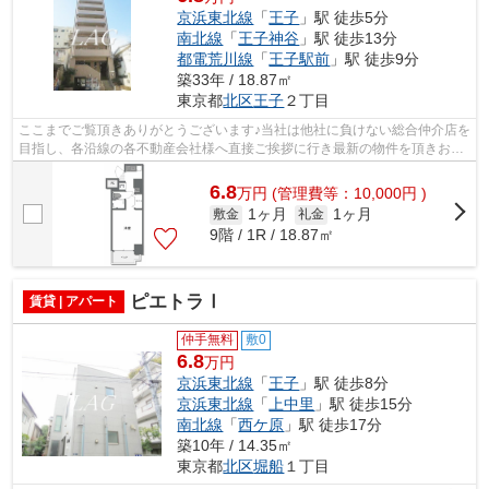
京浜東北線
「
王子
」駅 徒歩5分
南北線
「
王子神谷
」駅 徒歩13分
都電荒川線
「
王子駅前
」駅 徒歩9分
築33年 / 18.87㎡
東京都
北区
王子
２丁目
ここまでご覧頂きありがとうございます♪当社は他社に負けない総合仲介店を
目指し、各沿線の各不動産会社様へ直接ご挨拶に行き最新の物件を頂きお客
様へ提供しております！最新の情報は...
6.8
万
円
(管理費等：10,000円 )
1ヶ月
1ヶ月
敷金
礼金
9階 / 1R / 18.87㎡
ピエトラⅠ
賃貸 | アパート
仲手無料
敷0
6.8
万円
京浜東北線
「
王子
」駅 徒歩8分
京浜東北線
「
上中里
」駅 徒歩15分
南北線
「
西ケ原
」駅 徒歩17分
築10年 / 14.35㎡
東京都
北区
堀船
１丁目