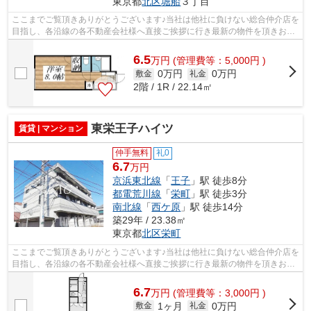
東京都
北区
堀船
３丁目
ここまでご覧頂きありがとうございます♪当社は他社に負けない総合仲介店を
目指し、各沿線の各不動産会社様へ直接ご挨拶に行き最新の物件を頂きお客
様へ提供しております！最新の情報は...
6.5
万
円
(管理費等：5,000円 )
0万円
0万円
敷金
礼金
2階 / 1R / 22.14㎡
東栄王子ハイツ
賃貸 | マンション
仲手無料
礼0
6.7
万円
京浜東北線
「
王子
」駅 徒歩8分
都電荒川線
「
栄町
」駅 徒歩3分
南北線
「
西ケ原
」駅 徒歩14分
築29年 / 23.38㎡
東京都
北区
栄町
ここまでご覧頂きありがとうございます♪当社は他社に負けない総合仲介店を
目指し、各沿線の各不動産会社様へ直接ご挨拶に行き最新の物件を頂きお客
様へ提供しております！最新の情報は...
6.7
万
円
(管理費等：3,000円 )
1ヶ月
0万円
敷金
礼金