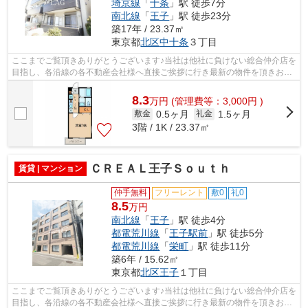
埼京線
「
十条
」駅 徒歩7分
南北線
「
王子
」駅 徒歩23分
築17年 / 23.37㎡
東京都
北区
中十条
３丁目
ここまでご覧頂きありがとうございます♪当社は他社に負けない総合仲介店を
目指し、各沿線の各不動産会社様へ直接ご挨拶に行き最新の物件を頂きお客
様へ提供しております！最新の情報は...
8.3
万
円
(管理費等：3,000円 )
0.5ヶ月
1.5ヶ月
敷金
礼金
3階 / 1K / 23.37㎡
ＣＲＥＡＬ王子Ｓｏｕｔｈ
賃貸 | マンション
仲手無料
フリーレント
敷0
礼0
8.5
万円
南北線
「
王子
」駅 徒歩4分
都電荒川線
「
王子駅前
」駅 徒歩5分
都電荒川線
「
栄町
」駅 徒歩11分
築6年 / 15.62㎡
東京都
北区
王子
１丁目
ここまでご覧頂きありがとうございます♪当社は他社に負けない総合仲介店を
目指し、各沿線の各不動産会社様へ直接ご挨拶に行き最新の物件を頂きお客