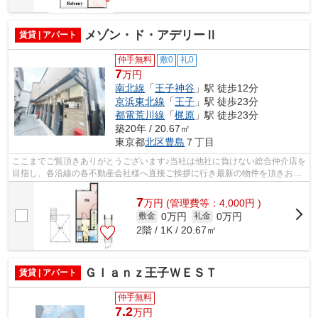
メゾン・ド・アデリーⅡ
賃貸 | アパート
仲手無料
敷0
礼0
7
万円
南北線
「
王子神谷
」駅 徒歩12分
京浜東北線
「
王子
」駅 徒歩23分
都電荒川線
「
梶原
」駅 徒歩23分
築20年 / 20.67㎡
東京都
北区
豊島
７丁目
ここまでご覧頂きありがとうございます♪当社は他社に負けない総合仲介店を
目指し、各沿線の各不動産会社様へ直接ご挨拶に行き最新の物件を頂きお客
様へ提供しております！最新の情報は...
7
万
円
(管理費等：4,000円 )
0万円
0万円
敷金
礼金
2階 / 1K / 20.67㎡
Ｇｌａｎｚ王子ＷＥＳＴ
賃貸 | アパート
仲手無料
7.2
万円