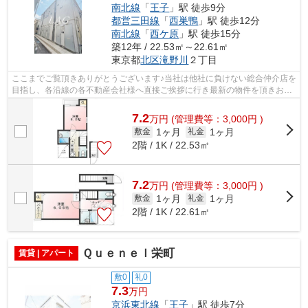
南北線
「
王子
」駅 徒歩9分
都営三田線
「
西巣鴨
」駅 徒歩12分
南北線
「
西ケ原
」駅 徒歩15分
築12年 / 22.53㎡～22.61㎡
東京都
北区
滝野川
２丁目
ここまでご覧頂きありがとうございます♪当社は他社に負けない総合仲介店を
目指し、各沿線の各不動産会社様へ直接ご挨拶に行き最新の物件を頂きお客
様へ提供しております！最新の情報は...
7.2
万
円
(管理費等：3,000円 )
1ヶ月
1ヶ月
敷金
礼金
2階 / 1K / 22.53㎡
7.2
万
円
(管理費等：3,000円 )
1ヶ月
1ヶ月
敷金
礼金
2階 / 1K / 22.61㎡
Ｑｕｅｎｅｌ栄町
賃貸 | アパート
敷0
礼0
7.3
万円
京浜東北線
「
王子
」駅 徒歩7分