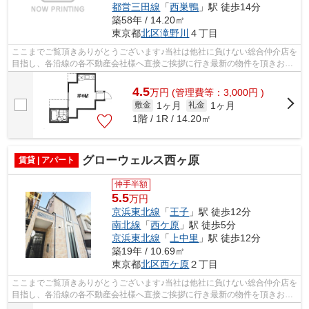
都営三田線
「
西巣鴨
」駅 徒歩14分
築58年 / 14.20㎡
東京都
北区
滝野川
４丁目
ここまでご覧頂きありがとうございます♪当社は他社に負けない総合仲介店を
目指し、各沿線の各不動産会社様へ直接ご挨拶に行き最新の物件を頂きお客
様へ提供しております！最新の情報は...
4.5
万
円
(管理費等：3,000円 )
1ヶ月
1ヶ月
敷金
礼金
1階 / 1R / 14.20㎡
グローウェルス西ヶ原
賃貸 | アパート
仲手半額
5.5
万円
京浜東北線
「
王子
」駅 徒歩12分
南北線
「
西ケ原
」駅 徒歩5分
京浜東北線
「
上中里
」駅 徒歩12分
築19年 / 10.69㎡
東京都
北区
西ケ原
２丁目
ここまでご覧頂きありがとうございます♪当社は他社に負けない総合仲介店を
目指し、各沿線の各不動産会社様へ直接ご挨拶に行き最新の物件を頂きお客
様へ提供しております！最新の情報は...