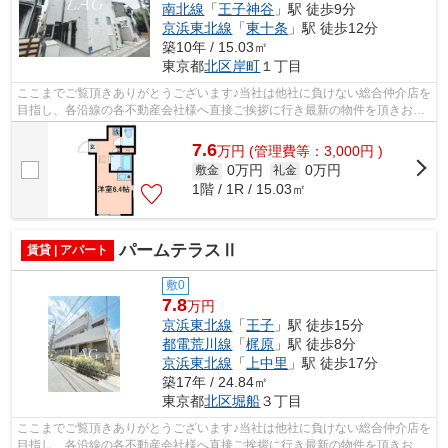
南北線
「
王子神谷
」駅 徒歩9分
京浜東北線
「
東十条
」駅 徒歩12分
築10年 / 15.03㎡
東京都
北区
岸町
１丁目
ここまでご覧頂きありがとうございます♪当社は他社に負けない総合仲介店を
目指し、各沿線の各不動産会社様へ直接ご挨拶に行き最新の物件を頂きお客
様へ提供しております！最新の情報は...
7.6
万
円
(管理費等：3,000円 )
0万円
0万円
敷金
礼金
1階 / 1R / 15.03㎡
パームテラスⅡ
賃貸 | アパート
敷0
7.8
万円
京浜東北線
「
王子
」駅 徒歩15分
都電荒川線
「
梶原
」駅 徒歩8分
京浜東北線
「
上中里
」駅 徒歩17分
築17年 / 24.84㎡
東京都
北区
堀船
３丁目
ここまでご覧頂きありがとうございます♪当社は他社に負けない総合仲介店を
目指し、各沿線の各不動産会社様へ直接ご挨拶に行き最新の物件を頂きお客