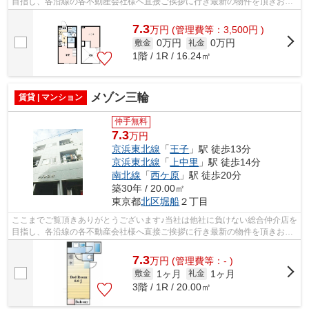
目指し、各沿線の各不動産会社様へ直接ご挨拶に行き最新の物件を頂きお客
様へ提供しております！最新の情報は...
7.3
万
円
(管理費等：3,500円 )
0万円
0万円
敷金
礼金
1階 / 1R / 16.24㎡
メゾン三輪
賃貸 | マンション
仲手無料
7.3
万円
京浜東北線
「
王子
」駅 徒歩13分
京浜東北線
「
上中里
」駅 徒歩14分
南北線
「
西ケ原
」駅 徒歩20分
築30年 / 20.00㎡
東京都
北区
堀船
２丁目
ここまでご覧頂きありがとうございます♪当社は他社に負けない総合仲介店を
目指し、各沿線の各不動産会社様へ直接ご挨拶に行き最新の物件を頂きお客
様へ提供しております！最新の情報は...
7.3
万
円
(管理費等：- )
1ヶ月
1ヶ月
敷金
礼金
3階 / 1R / 20.00㎡