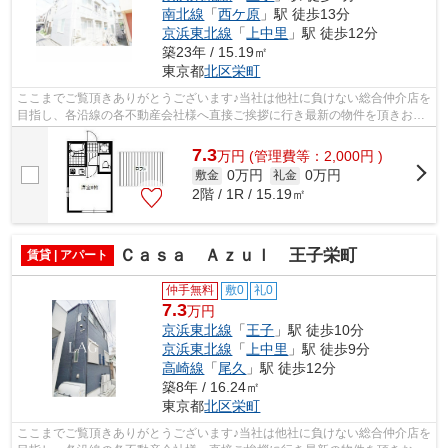
南北線
「
西ケ原
」駅 徒歩13分
京浜東北線
「
上中里
」駅 徒歩12分
築23年 / 15.19㎡
東京都
北区
栄町
ここまでご覧頂きありがとうございます♪当社は他社に負けない総合仲介店を
目指し、各沿線の各不動産会社様へ直接ご挨拶に行き最新の物件を頂きお客
様へ提供しております！最新の情報は...
7.3
万
円
(管理費等：2,000円 )
0万円
0万円
敷金
礼金
2階 / 1R / 15.19㎡
Ｃａｓａ Ａｚｕｌ 王子栄町
賃貸 | アパート
仲手無料
敷0
礼0
7.3
万円
京浜東北線
「
王子
」駅 徒歩10分
京浜東北線
「
上中里
」駅 徒歩9分
高崎線
「
尾久
」駅 徒歩12分
築8年 / 16.24㎡
東京都
北区
栄町
ここまでご覧頂きありがとうございます♪当社は他社に負けない総合仲介店を