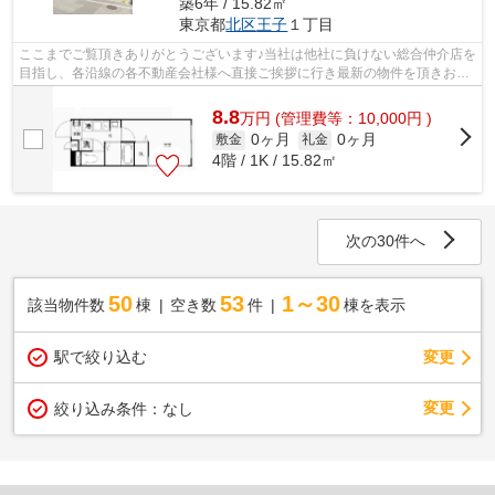
築6年 / 15.82㎡
東京都
北区
王子
１丁目
ここまでご覧頂きありがとうございます♪当社は他社に負けない総合仲介店を
目指し、各沿線の各不動産会社様へ直接ご挨拶に行き最新の物件を頂きお客
様へ提供しております！最新の情報は...
8.8
万
円
(管理費等：10,000円 )
0ヶ月
0ヶ月
敷金
礼金
4階 / 1K / 15.82㎡
次の30件へ
50
53
1～30
該当物件数
棟
空き数
件
棟を表示
駅で絞り込む
変更
変更
絞り込み条件：
なし