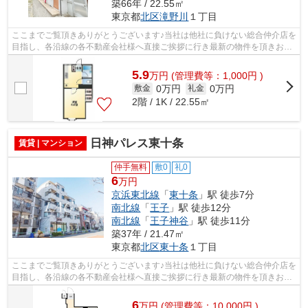
築66年 / 22.55㎡
東京都
北区
滝野川
１丁目
ここまでご覧頂きありがとうございます♪当社は他社に負けない総合仲介店を
目指し、各沿線の各不動産会社様へ直接ご挨拶に行き最新の物件を頂きお客
様へ提供しております！最新の情報は...
5.9
万
円
(管理費等：1,000円 )
0万円
0万円
敷金
礼金
2階 / 1K / 22.55㎡
日神パレス東十条
賃貸 | マンション
仲手無料
敷0
礼0
6
万円
京浜東北線
「
東十条
」駅 徒歩7分
南北線
「
王子
」駅 徒歩12分
南北線
「
王子神谷
」駅 徒歩11分
築37年 / 21.47㎡
東京都
北区
東十条
１丁目
ここまでご覧頂きありがとうございます♪当社は他社に負けない総合仲介店を
目指し、各沿線の各不動産会社様へ直接ご挨拶に行き最新の物件を頂きお客
様へ提供しております！最新の情報は...
6
万
円
(管理費等：10,000円 )