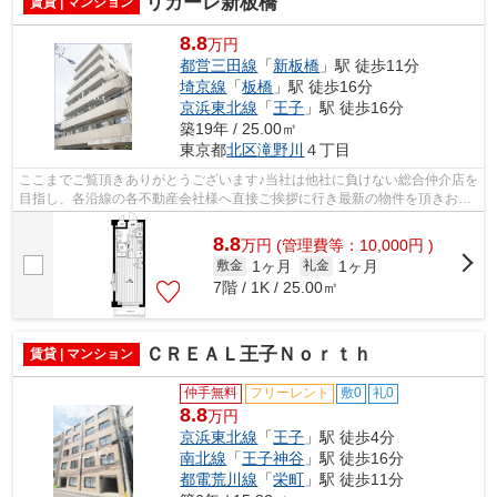
リガーレ新板橋
賃貸 | マンション
8.8
万円
都営三田線
「
新板橋
」駅 徒歩11分
埼京線
「
板橋
」駅 徒歩16分
京浜東北線
「
王子
」駅 徒歩16分
築19年 / 25.00㎡
東京都
北区
滝野川
４丁目
ここまでご覧頂きありがとうございます♪当社は他社に負けない総合仲介店を
目指し、各沿線の各不動産会社様へ直接ご挨拶に行き最新の物件を頂きお客
様へ提供しております！最新の情報は...
8.8
万
円
(管理費等：10,000円 )
1ヶ月
1ヶ月
敷金
礼金
7階 / 1K / 25.00㎡
ＣＲＥＡＬ王子Ｎｏｒｔｈ
賃貸 | マンション
仲手無料
フリーレント
敷0
礼0
8.8
万円
京浜東北線
「
王子
」駅 徒歩4分
南北線
「
王子神谷
」駅 徒歩16分
都電荒川線
「
栄町
」駅 徒歩11分