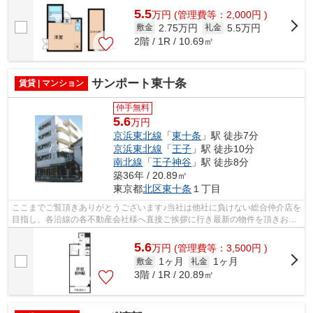
5.5
万
円
(管理費等：2,000円 )
2.75万円
5.5万円
敷金
礼金
2階 / 1R / 10.69㎡
サンポート東十条
賃貸 | マンション
仲手無料
5.6
万円
京浜東北線
「
東十条
」駅 徒歩7分
京浜東北線
「
王子
」駅 徒歩10分
南北線
「
王子神谷
」駅 徒歩8分
築36年 / 20.89㎡
東京都
北区
東十条
１丁目
ここまでご覧頂きありがとうございます♪当社は他社に負けない総合仲介店を
目指し、各沿線の各不動産会社様へ直接ご挨拶に行き最新の物件を頂きお客
様へ提供しております！最新の情報は...
5.6
万
円
(管理費等：3,500円 )
1ヶ月
1ヶ月
敷金
礼金
3階 / 1R / 20.89㎡