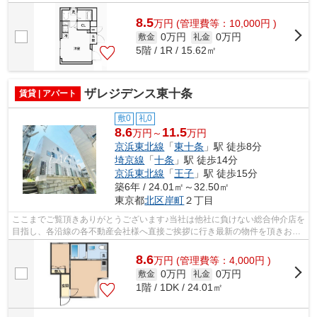
様へ提供しております！最新の情報は...
8.5
万
円
(管理費等：10,000円 )
0万円
0万円
敷金
礼金
5階 / 1R / 15.62㎡
ザレジデンス東十条
賃貸 | アパート
敷0
礼0
8.6
11.5
万円～
万円
京浜東北線
「
東十条
」駅 徒歩8分
埼京線
「
十条
」駅 徒歩14分
京浜東北線
「
王子
」駅 徒歩15分
築6年 / 24.01㎡～32.50㎡
東京都
北区
岸町
２丁目
ここまでご覧頂きありがとうございます♪当社は他社に負けない総合仲介店を
目指し、各沿線の各不動産会社様へ直接ご挨拶に行き最新の物件を頂きお客
様へ提供しております！最新の情報は...
8.6
万
円
(管理費等：4,000円 )
0万円
0万円
敷金
礼金
1階 / 1DK / 24.01㎡