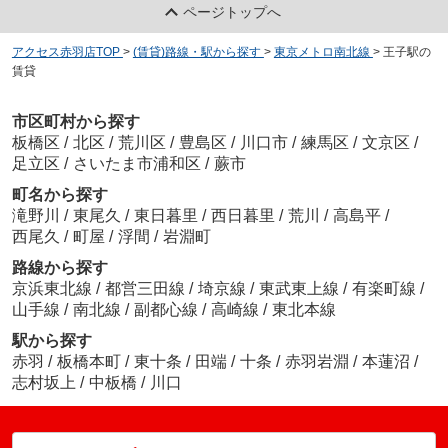
ページトップへ
アクセス赤羽店TOP
>
(賃貸)路線・駅から探す
>
東京メトロ南北線
>
王子駅の
賃貸
市区町村から探す
板橋区
/
北区
/
荒川区
/
豊島区
/
川口市
/
練馬区
/
文京区
/
足立区
/
さいたま市浦和区
/
蕨市
町名から探す
滝野川
/
東尾久
/
東日暮里
/
西日暮里
/
荒川
/
高島平
/
西尾久
/
町屋
/
浮間
/
岩淵町
路線から探す
京浜東北線
/
都営三田線
/
埼京線
/
東武東上線
/
有楽町線
/
山手線
/
南北線
/
副都心線
/
高崎線
/
東北本線
駅から探す
赤羽
/
板橋本町
/
東十条
/
田端
/
十条
/
赤羽岩淵
/
本蓮沼
/
志村坂上
/
中板橋
/
川口