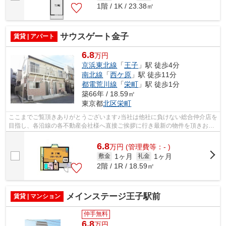
1階 / 1K / 23.38㎡
サウスゲート金子
賃貸 | アパート
6.8
万円
京浜東北線
「
王子
」駅 徒歩4分
南北線
「
西ケ原
」駅 徒歩11分
都電荒川線
「
栄町
」駅 徒歩1分
築66年 / 18.59㎡
東京都
北区
栄町
ここまでご覧頂きありがとうございます♪当社は他社に負けない総合仲介店を
目指し、各沿線の各不動産会社様へ直接ご挨拶に行き最新の物件を頂きお客
様へ提供しております！最新の情報は...
6.8
万
円
(管理費等：- )
1ヶ月
1ヶ月
敷金
礼金
2階 / 1R / 18.59㎡
メインステージ王子駅前
賃貸 | マンション
仲手無料
6.8
万円