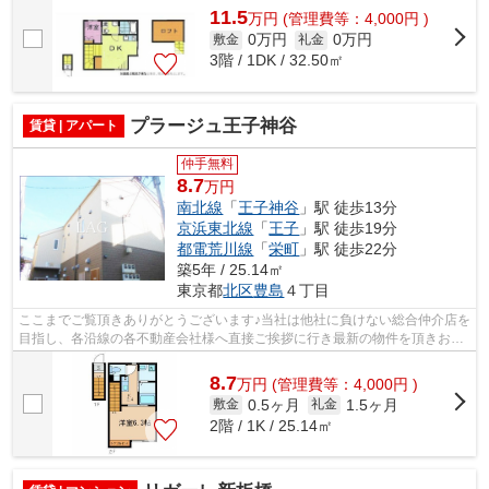
11.5
万
円
(管理費等：4,000円 )
0万円
0万円
敷金
礼金
3階 / 1DK / 32.50㎡
プラージュ王子神谷
賃貸 | アパート
仲手無料
8.7
万円
南北線
「
王子神谷
」駅 徒歩13分
京浜東北線
「
王子
」駅 徒歩19分
都電荒川線
「
栄町
」駅 徒歩22分
築5年 / 25.14㎡
東京都
北区
豊島
４丁目
ここまでご覧頂きありがとうございます♪当社は他社に負けない総合仲介店を
目指し、各沿線の各不動産会社様へ直接ご挨拶に行き最新の物件を頂きお客
様へ提供しております！最新の情報は...
8.7
万
円
(管理費等：4,000円 )
0.5ヶ月
1.5ヶ月
敷金
礼金
2階 / 1K / 25.14㎡