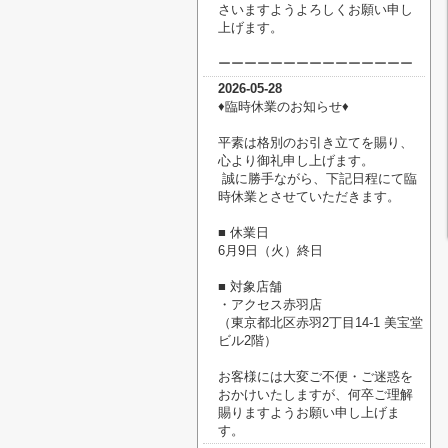
さいますようよろしくお願い申し
上げます。
ーーーーーーーーーーーーーーー
2026-05-28
♦臨時休業のお知らせ♦
平素は格別のお引き立てを賜り、
心より御礼申し上げます。
誠に勝手ながら、下記日程にて臨
時休業とさせていただきます。
■ 休業日
6月9日（火）終日
■ 対象店舗
・アクセス赤羽店
（東京都北区赤羽2丁目14-1 美宝堂
ビル2階）
お客様には大変ご不便・ご迷惑を
おかけいたしますが、何卒ご理解
賜りますようお願い申し上げま
す。