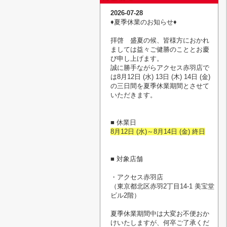
2026-07-28
♦︎夏季休業のお知らせ♦︎
拝啓 盛夏の候、皆様方におかれ
ましては益々ご健勝のこととお慶
び申し上げます。
誠に勝手ながらアクセス赤羽店で
は8月12日 (水) 13日 (木) 14日 (金)
の三日間を夏季休業期間とさせて
いただきます。
■ 休業日
8月12日 (水)～8月14日 (金) 終日
■ 対象店舗
・アクセス赤羽店
（東京都北区赤羽2丁目14-1 美宝堂
ビル2階）
夏季休業期間中は大変お不便おか
けいたしますが、何卒ご了承くだ