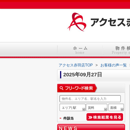
アクセス赤羽店TOP
>
お客様の声一覧
2025年09月27日
エリア| 駅
賃料
面積
-
件該当