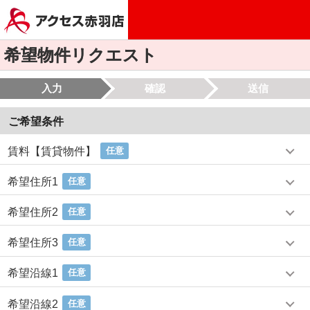
希望物件リクエスト
入力
確認
送信
ご希望条件
賃料【賃貸物件】
任意
希望住所1
任意
希望住所2
任意
希望住所3
任意
希望沿線1
任意
希望沿線2
任意