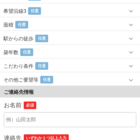
希望沿線3
任意
面積
任意
駅からの徒歩
任意
築年数
任意
こだわり条件
任意
その他ご要望等
任意
ご連絡先情報
お名前
必須
連絡先
いずれか１つ以上入力