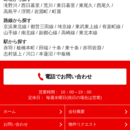
滝野川
/
西日暮里
/
荒川
/
東日暮里
/
東尾久
/
西尾久
/
高島平
/
浮間
/
岩淵町
/
町屋
路線から探す
京浜東北線
/
都営三田線
/
埼京線
/
東武東上線
/
有楽町線
/
山手線
/
南北線
/
副都心線
/
高崎線
/
東北本線
駅から探す
赤羽
/
板橋本町
/
田端
/
十条
/
東十条
/
赤羽岩淵
/
志村坂上
/
川口
/
本蓮沼
/
中板橋
電話でお問い合わせ
営業時間：
10：00～19：00
定休日：
毎週水曜日(祝日の場合は営業)
ホーム
会社概要
お問い合わせ
物件リクエスト