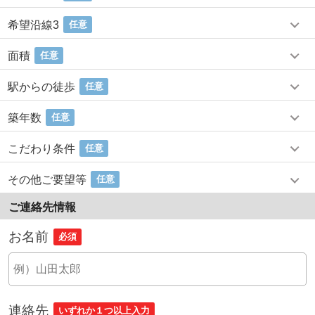
希望沿線3
任意
面積
任意
駅からの徒歩
任意
築年数
任意
こだわり条件
任意
その他ご要望等
任意
ご連絡先情報
お名前
必須
連絡先
いずれか１つ以上入力