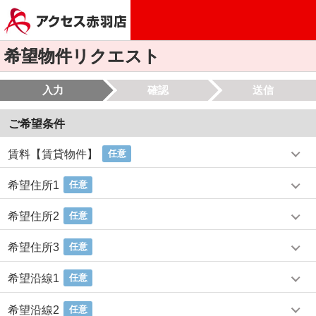
希望物件リクエスト
入力
確認
送信
ご希望条件
賃料【賃貸物件】
任意
希望住所1
任意
希望住所2
任意
希望住所3
任意
希望沿線1
任意
希望沿線2
任意