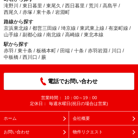
滝野川
/
東日暮里
/
東尾久
/
西日暮里
/
荒川
/
高島平
/
西尾久
/
赤塚
/
東十条
/
岩淵町
路線から探す
京浜東北線
/
都営三田線
/
埼京線
/
東武東上線
/
有楽町線
/
山手線
/
副都心線
/
南北線
/
高崎線
/
東北本線
駅から探す
赤羽
/
東十条
/
板橋本町
/
田端
/
十条
/
赤羽岩淵
/
川口
/
中板橋
/
西川口
/
蕨
電話でお問い合わせ
営業時間：
10：00～19：00
定休日：
毎週水曜日(祝日の場合は営業)
ホーム
会社概要
お問い合わせ
物件リクエスト